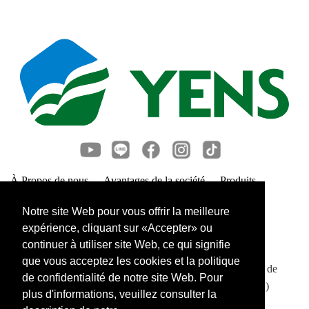
À Propos de nous
Avantages de la société
Produits
Nouvelles
Nous contacter
Liens connexes
Notre site Web pour vous offrir la meilleure
Privacy Policy
expérience, cliquant sur «Accepter» ou
continuer à utiliser site Web, ce qui signifie
YEN & Brothers Enterprise CO., LTD.
que vous acceptez les cookies et la politique
14ème Étage, No. 219, Section 2, Blvd de Xinbei, District de
de confidentialité de notre site Web. Pour
Xinzhuang, Ville de Nouveau Taipei 242, Taiwan (R.O.C.)
plus d'informations, veuillez consulter la
+886-2-8521-1230 ext.10802 ou 10805 ou 10808