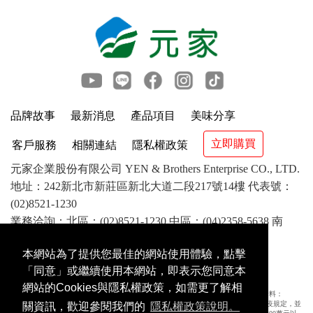
品牌故事
最新消息
產品項目
美味分享
立即購買
客戶服務
相關連結
隱私權政策
元家企業股份有限公司 YEN & Brothers Enterprise CO., LTD.
地址：242新北市新莊區新北大道二段217號14樓 代表號：
(02)8521-1230
業務洽詢：北區：(02)8521-1230 中區：(04)2358-5638 南
區：(07)841-1417 客服：(02)8521-8799
本網站為了提供您最佳的網站使用體驗，點擊
©2018 YEN & Brothers Enterprise CO.,LTD. All rights
「同意」或繼續使用本網站，即表示您同意本
reserved. 版權所有 翻版必究
網站的Cookies與隱私權政策，如需更了解相
農委會「網際網路內容涉及境外應施檢疫物販賣至國內或輸入時應採取措施」公告資料：
(一)為防治動物傳染病，境外動物或動物產品等應施檢疫物輸入我國，應符合動物檢疫規定，並
關資訊，歡迎參閱我們的
隱私權政策說明。