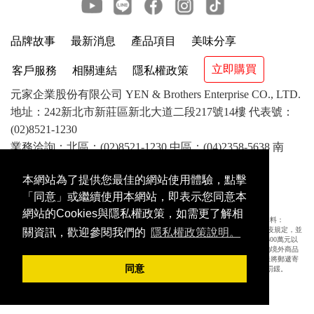
品牌故事
最新消息
產品項目
美味分享
立即購買
客戶服務
相關連結
隱私權政策
元家企業股份有限公司 YEN & Brothers Enterprise CO., LTD.
地址：242新北市新莊區新北大道二段217號14樓 代表號：
(02)8521-1230
業務洽詢：北區：(02)8521-1230 中區：(04)2358-5638 南
區：(07)841-1417 客服：(02)8521-8799
本網站為了提供您最佳的網站使用體驗，點擊
©2018 YEN & Brothers Enterprise CO.,LTD. All rights
「同意」或繼續使用本網站，即表示您同意本
reserved. 版權所有 翻版必究
網站的Cookies與隱私權政策，如需更了解相
農委會「網際網路內容涉及境外應施檢疫物販賣至國內或輸入時應採取措施」公告資料：
(一)為防治動物傳染病，境外動物或動物產品等應施檢疫物輸入我國，應符合動物檢疫規定，並
關資訊，歡迎參閱我們的
隱私權政策說明。
依規定申請檢疫。擅自輸入應施檢疫物者最高可處7年以下有期徒刑，得併科新臺幣300萬元以
下罰金。未依規定申請檢疫者，將課以新臺幣100萬元以下罰鍰，並得按次處罰。(二)境外商品
不得隨貨贈送應施檢疫物。(三)收件人違反動物傳染病防治條例第34條第3項規定，未將郵遞寄
同意
送輸入應施檢疫物送交輸出入動物檢疫機關銷燬者，處新臺幣3萬元以上15萬元以下罰鍰。