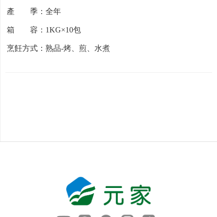
產 季：全年
箱 容：1KG×10包
烹飪方式：熟品-烤、煎、水煮