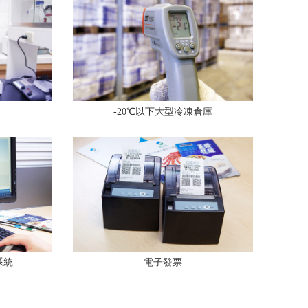
-20℃以下大型冷凍倉庫
系統
電子發票