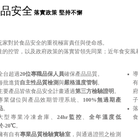
食品安全
落實政策 堅持不懈
元家對於食品安全的重視極富責任與使命感。
性的控管，以及政府政策的落實皆領先同業；近年食安風
全台超過
20位專職品保人員
確保產品品質。
每批進貨
自主性品質檢測
與
嚴格溫度管制
。
主要產品皆依食品安全計畫通過
第三方檢驗證明
。
專業儲位與產品效期管理系統、
100%無過期產
品
。
大型專業冷凍倉庫、
24hr監控
、
全年溫度低
於-20℃
。
擁有自有
專業品質檢驗實驗室
，與通過證照之檢測