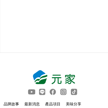
品牌故事
最新消息
產品項目
美味分享