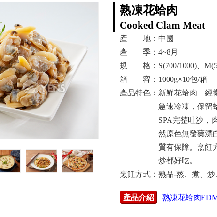
熟凍花蛤肉
Cooked Clam Meat
產 地：中國
產 季：4~8月
規 格：S(700/1000)、M(500
箱 容：1000g×10包/箱
產品特色：新鮮花蛤肉，經
急速冷凍，保留
SPA完整吐沙，
然原色無發藥漂
質有保障。烹飪
炒都好吃。
烹飪方式：熟品-蒸、煮、炒
產品介紹
熟凍花蛤肉ED