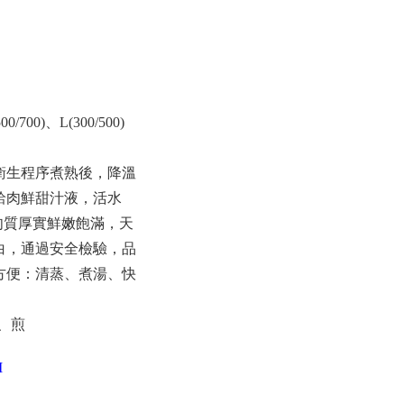
/700)、L(300/500)
衛生程序煮熟後，降溫
蛤肉鮮甜汁液，活水
肉質厚實鮮嫩飽滿，天
白，通過安全檢驗，品
方便：清蒸、煮湯、快
、煎
M