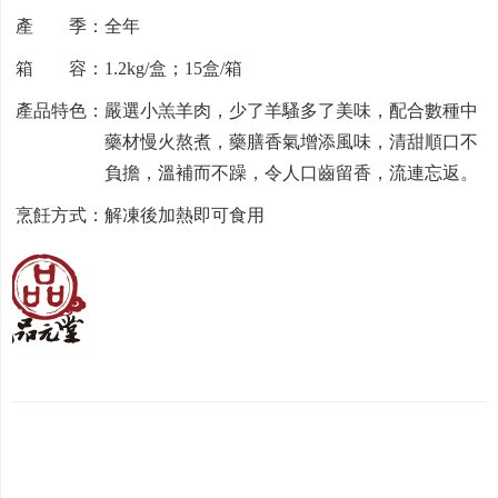
產 季：全年
箱 容：1.2kg/盒；15盒/箱
產品特色：嚴選小羔羊肉，少了羊騷多了美味，配合數種中
藥材慢火熬煮，藥膳香氣增添風味，清甜順口不
負擔，溫補而不躁，令人口齒留香，流連忘返。
烹飪方式：解凍後加熱即可食用