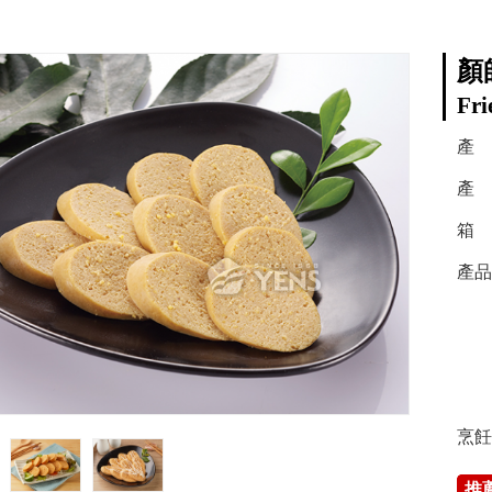
顏
Fri
產
產 
箱 
產品
烹飪
推