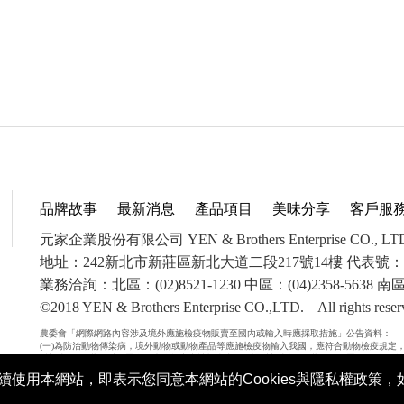
品牌故事
最新消息
產品項目
美味分享
客戶服
元家企業股份有限公司 YEN & Brothers Enterprise CO., LT
地址：242新北市新莊區新北大道二段217號14樓 代表號：(02)
業務洽詢：北區：(02)8521-1230 中區：(04)2358-5638 南區：
©2018 YEN & Brothers Enterprise CO.,LTD. All right
農委會「網際網路內容涉及境外應施檢疫物販賣至國內或輸入時應採取措施」公告資料：
(一)為防治動物傳染病，境外動物或動物產品等應施檢疫物輸入我國，應符合動物檢疫規定
科新臺幣300萬元以下罰金。未依規定申請檢疫者，將課以新臺幣100萬元以下罰鍰，並得按
治條例第34條第3項規定，未將郵遞寄送輸入應施檢疫物送交輸出入動物檢疫機關銷燬者，處
使用本網站，即表示您同意本網站的Cookies與隱私權政策