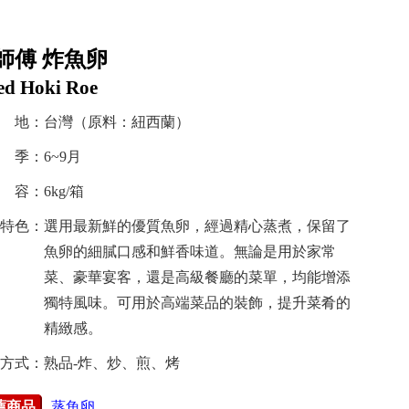
師傅 炸魚卵
ed Hoki Roe
 地：台灣（原料：紐西蘭）
季：6~9月
容：6kg/箱
特色：選用最新鮮的優質魚卵，經過精心蒸煮，保留了
魚卵的細膩口感和鮮香味道。無論是用於家常
菜、豪華宴客，還是高級餐廳的菜單，均能增添
獨特風味。可用於高端菜品的裝飾，提升菜肴的
精緻感。
方式：熟品-炸、炒、煎、烤
薦商品
蒸魚卵