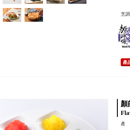
烹調
產
顏
Fla
產