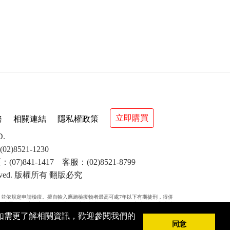
立即購買
務
相關連結
隱私權政策
D.
8521-1230
(07)841-1417 客服：(02)8521-8799
s reserved. 版權所有 翻版必究
，並依規定申請檢疫。擅自輸入應施檢疫物者最高可處7年以下有期徒刑，得併
次處罰。(二)境外商品不得隨貨贈送應施檢疫物。(三)收件人違反動物傳染病防
新臺幣3萬元以上15萬元以下罰鍰。
，如需更了解相關資訊，歡迎參閱我們的
同意