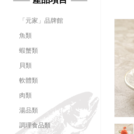
「元家」品牌館
魚類
蝦蟹類
貝類
軟體類
肉類
湯品類
調理食品類