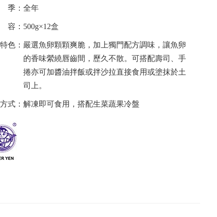
 季：全年
容：500g×12盒
特色：嚴選魚卵顆顆爽脆，加上獨門配方調味，讓魚卵
的香味縈繞唇齒間，歷久不散。可搭配壽司、手
捲亦可加醬油拌飯或拌沙拉直接食用或塗抹於土
司上。
方式：解凍即可食用，搭配生菜蔬果冷盤