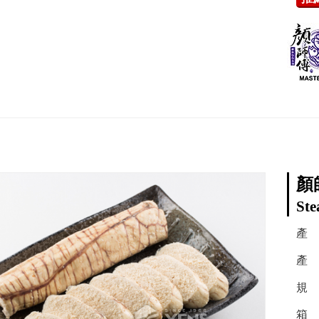
顏
Ste
產
產 
規 
箱 容