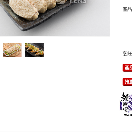
產品
烹飪
產
推