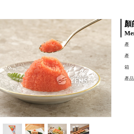
顏
Men
產
產
箱 
產品