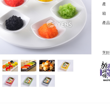
產
箱 
產品
烹飪