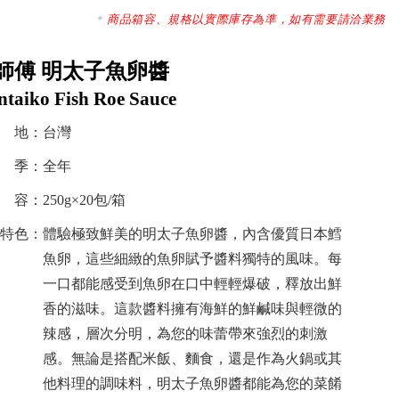
商品箱容、規格以實際庫存為準，如有需要請洽業務
師傅 明太子魚卵醬
taiko Fish Roe Sauce
 地：台灣
 季：全年
容：250g×20包/箱
特色：體驗極致鮮美的明太子魚卵醬，內含優質日本鱈
魚卵，這些細緻的魚卵賦予醬料獨特的風味。每
一口都能感受到魚卵在口中輕輕爆破，釋放出鮮
香的滋味。這款醬料擁有海鮮的鮮鹹味與輕微的
辣感，層次分明，為您的味蕾帶來強烈的刺激
感。無論是搭配米飯、麵食，還是作為火鍋或其
他料理的調味料，明太子魚卵醬都能為您的菜餚