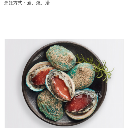
烹飪方式：煮、燒、湯