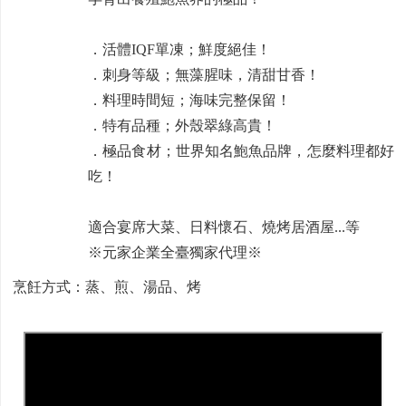
．活體IQF單凍；鮮度絕佳！
．刺身等級；無藻腥味，清甜甘香！
．料理時間短；海味完整保留！
．特有品種；外殼翠綠高貴！
．極品食材；世界知名鮑魚品牌，怎麼料理都好
吃！
適合宴席大菜、日料懷石、燒烤居酒屋...等
※元家企業全臺獨家代理※
烹飪方式：蒸、煎、湯品、烤