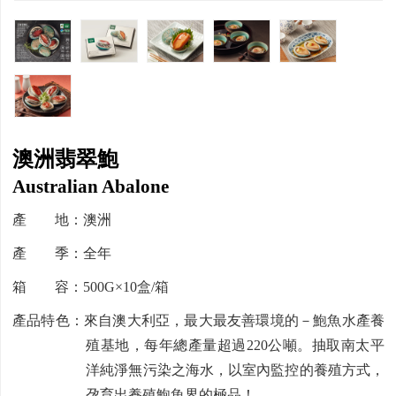
澳洲翡翠鮑
Australian Abalone
產 地：澳洲
產 季：全年
箱 容：500G×10盒/箱
產品特色：來自澳大利亞，最大最友善環境的－鮑魚水產養
殖基地，每年總產量超過220公噸。抽取南太平
洋純淨無污染之海水，以室內監控的養殖方式，
孕育出養殖鮑魚界的極品！