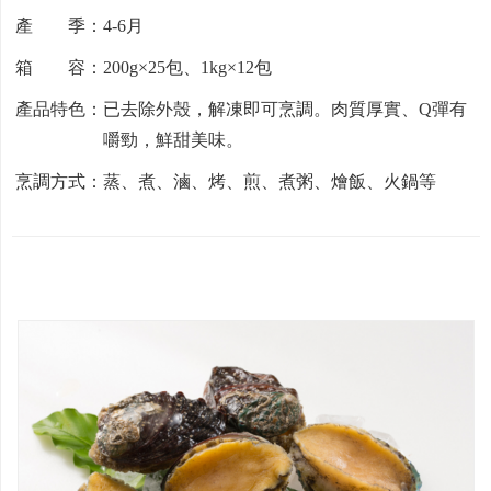
產 季：4-6月
箱 容：200g×25包、1kg×12包
產品特色：已去除外殼，解凍即可烹調。肉質厚實、Q彈有
嚼勁，鮮甜美味。
烹調方式：蒸、煮、滷、烤、煎、煮粥、燴飯、火鍋等