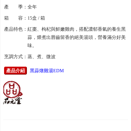
產 季：全年
箱 容：15盒 / 箱
產品特色：紅棗、枸杞與鮮嫩雞肉，搭配濃郁香氣的養生黑
蒜，煨煮出唇齒留香的絕美湯頭，營養滿分好美
味。
烹調方式：蒸、煮、微波
產品介紹
黑蒜燉雞湯EDM