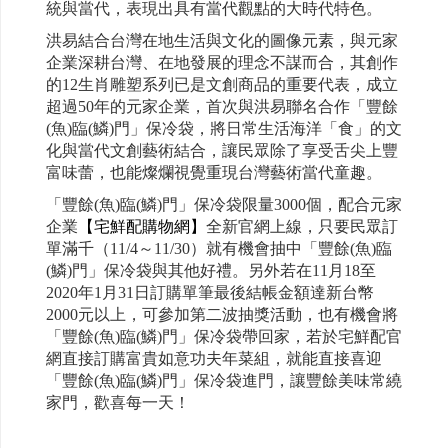
統與當代，表現出具有當代觀點的大時代特色。
洪易結合台灣在地生活與文化的圖像元素，與元家
企業深耕台灣、在地發展的理念不謀而合，其創作
的12生肖雕塑系列已是文創商品的重要代表，成立
超過50年的元家企業，首次與洪易聯名合作「豐餘
(魚)臨(鱗)門」保冷袋，將日常生活海洋「食」的文
化與當代文創藝術結合，讓民眾除了享受舌尖上豐
富味蕾，也能燦爛視覺重現台灣藝術當代童趣。
「豐餘(魚)臨(鱗)門」保冷袋限量3000個，配合元家
企業
【宅鮮配購物網】
全新官網上線，只要民眾訂
單滿千（11/4～11/30）就有機會抽中「豐餘(魚)臨
(鱗)門」保冷袋與其他好禮。另外若在11月18至
2020年1月31日訂購單筆最後結帳金額達新台幣
2000元以上，可參加第二波抽獎活動，也有機會將
「豐餘(魚)臨(鱗)門」保冷袋帶回家，若於宅鮮配官
網直接訂購富貴如意功夫年菜組，就能直接喜迎
「豐餘(魚)臨(鱗)門」保冷袋進門，讓豐餘美味常繞
家門，歡喜每一天！