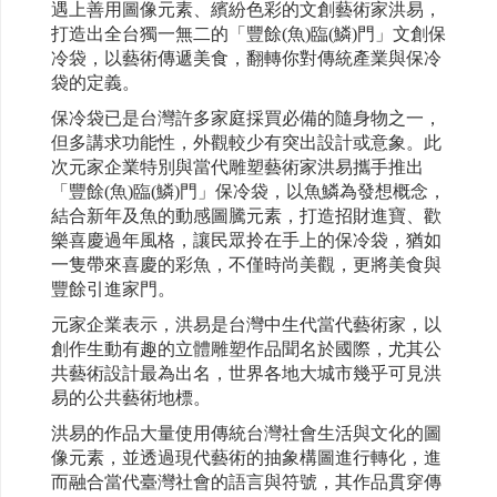
遇上善用圖像元素、繽紛色彩的文創藝術家洪易，
打造出全台獨一無二的「豐餘(魚)臨(鱗)門」文創保
冷袋，以藝術傳遞美食，翻轉你對傳統產業與保冷
袋的定義。
保冷袋已是台灣許多家庭採買必備的隨身物之一，
但多講求功能性，外觀較少有突出設計或意象。此
次元家企業特別與當代雕塑藝術家洪易攜手推出
「豐餘(魚)臨(鱗)門」保冷袋，以魚鱗為發想概念，
結合新年及魚的動感圖騰元素，打造招財進寶、歡
樂喜慶過年風格，讓民眾拎在手上的保冷袋，猶如
一隻帶來喜慶的彩魚，不僅時尚美觀，更將美食與
豐餘引進家門。
元家企業表示，洪易是台灣中生代當代藝術家，以
創作生動有趣的立體雕塑作品聞名於國際，尤其公
共藝術設計最為出名，世界各地大城市幾乎可見洪
易的公共藝術地標。
洪易的作品大量使用傳統台灣社會生活與文化的圖
像元素，並透過現代藝術的抽象構圖進行轉化，進
而融合當代臺灣社會的語言與符號，其作品貫穿傳