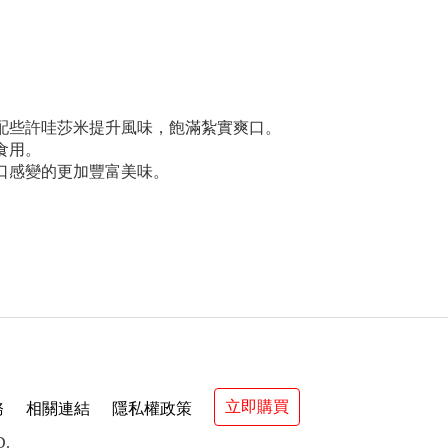
配些許哇莎米提升風味，飽滿紮實爽口。
食用。
口感變的更加豐富美味。
立即購買
務
相關連結
隱私權政策
D.