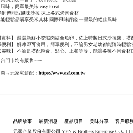
味，簡單最美味 easy to eat
顏師傅龍蝦風味沙拉 抹上各式烤肉食材
能輕鬆品嚐享受米其林 國際風味評鑑 一星級的絕佳風味
材實料】 嚴選新鮮小獒蝦肉結合魚卵，佐上特製日式沙拉醬，搭
單便利】 解凍即可食用，簡單便利，不論男女老幼都能隨時輕鬆
搭美味】 不論是搭配輕食、點心、正餐等等，能讓各種不同食材
台門市均有販售~~~
購買→元家宅鮮配：
https://www.asf.com.tw
品牌故事
最新消息
產品項目
美味分享
客戶服
元家企業股份有限公司 YEN & Brothers Enterprise CO., LT