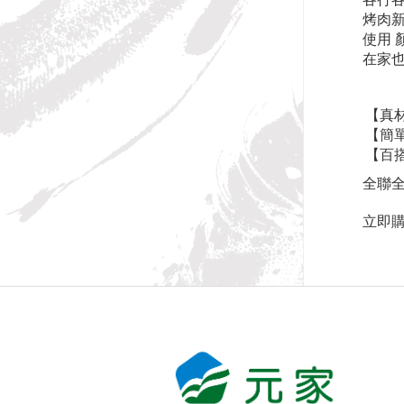
烤肉新風
使用 
在家也
【真
【簡
【百
全聯全
立即