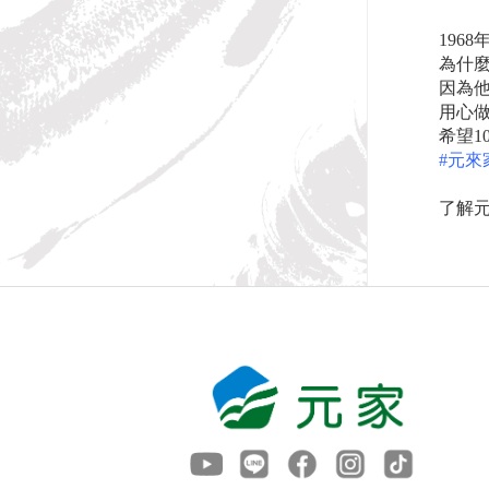
196
為什
因為
用心
希望1
#元來
了解