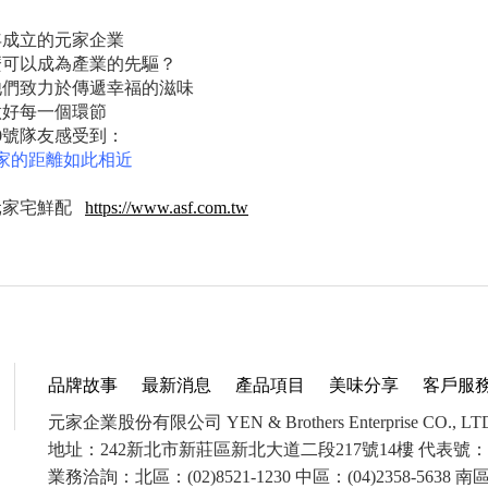
8年成立的元家企業
麼可以成為產業的先驅？
他們致力於傳遞幸福的滋味
做好每一個環節
0號隊友感受到：
家的距離如此相近
元家宅鮮配
https://www.asf.com.tw
品牌故事
最新消息
產品項目
美味分享
客戶服
元家企業股份有限公司 YEN & Brothers Enterprise CO., LT
地址：242新北市新莊區新北大道二段217號14樓 代表號：(02)
業務洽詢：北區：(02)8521-1230 中區：(04)2358-5638 南區：