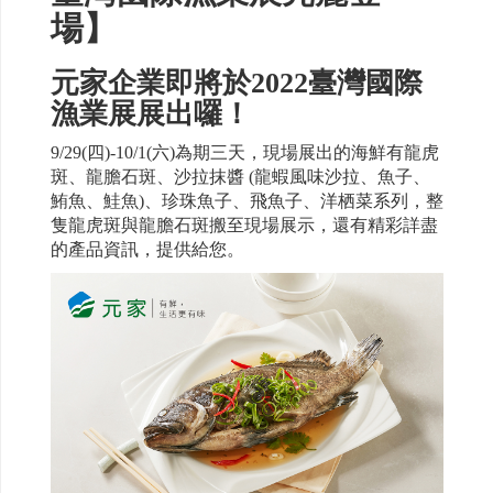
場】
元家企業即將於2022臺灣國際
漁業展展出囉！
9/29(四)-10/1(六)為期三天，現場展出的海鮮有龍虎
斑、龍膽石斑、沙拉抹醬 (龍蝦風味沙拉、魚子、
鮪魚、鮭魚)、珍珠魚子、飛魚子、洋栖菜系列，整
隻龍虎斑與龍膽石斑搬至現場展示，還有精彩詳盡
的產品資訊，提供給您。