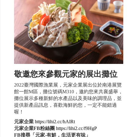
敬邀您來參觀元家的展出攤位
2022臺灣國際漁業展，元家企業展出位於南港展覽
館一館M區，攤位號碼M310，邀約您來共襄盛舉，
攤位展示多種新鮮的水產品以及美味的調理品，並
提供新產品訊息，喜歡海鮮的您，一定不能錯過
喔！
元家企業
https://lihi2.cc/hAlRt
元家企業FB粉絲團
https://lihi2.cc/f9HgP
FB搜尋「元家-有鮮，生活更有味」