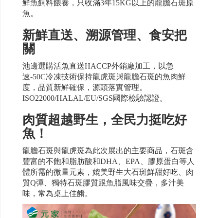
鮮魚飼料餵養，只收滿3年15KG以上的龍膽石斑原
魚。
新鮮直送、溯源管理、食安把
關
池邊選購活魚直送HACCP外銷廠加工，以急
速-50C冷凍技術保持龍虎斑與龍膽石斑的魚肉鮮
度，品質新鮮確保，源頭落實管理。
ISO22000/HALAL/EU/SGS國際檢驗認證。
肉質超越野生，全民力挺吃好
魚！
龍膽石斑與龍虎斑為此次展出的主要商品，石斑含
豐富的不飽和脂肪酸和DHA、EPA、膠原蛋白等人
體所需的微量元素，媲美野生大石斑鮮甜好吃、肉
質Q彈、獨特石斑膠質跟魚脂風味交疊，多汁美
味，常為桌上佳餚。