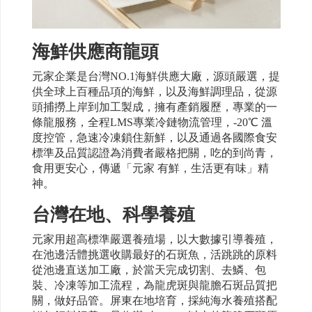
海鮮供應商龍頭
元家企業是台灣NO.1海鮮供應大廠，源頭嚴選，提
供全球上百種品項的海鮮，以及海鮮調理品，從源
頭捕撈上岸到加工製成，擁有產銷履歷，專業的一
條龍服務，全程LMS專業冷鏈物流管理，-20℃ 溫
度控管，急速冷凍鎖住新鮮，以及通過各國際食安
標準及品質認證為消費者嚴格把關，吃的到尚青，
食用更安心，傳遞「元家 有鮮，生活更有味」精
神。
台灣在地、科學養殖
元家用超高標準嚴選養殖場，以大數據引導養殖，
在池邊活體挑選收購最好的石斑魚，活跳跳的原料
從池邊直送加工廠，於當天完成切割、去鱗、包
裝、冷凍等加工流程，為龍虎斑與龍膽石斑品質把
關，做好品管。屏東在地培育，採純海水養殖搭配