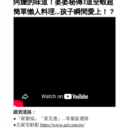
阿嬤的味道！婆婆秘傳3道全蝦超
簡單懶人料理...孩子瞬間愛上！？
購買通路：
●『家樂福』『喜互惠』...等量販通路
●元家宅鮮配
https://www.asf.com.tw/