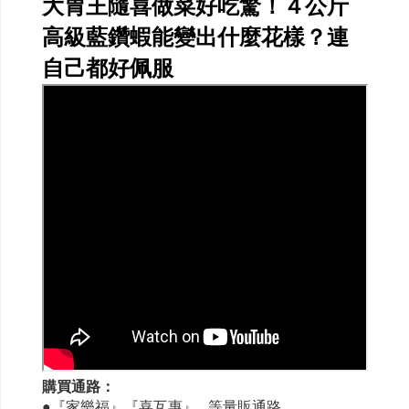
大胃王隨喜做菜好吃驚！４公斤
高級藍鑽蝦能變出什麼花樣？連
自己都好佩服
購買通路：
●『家樂福』『喜互惠』...等量販通路