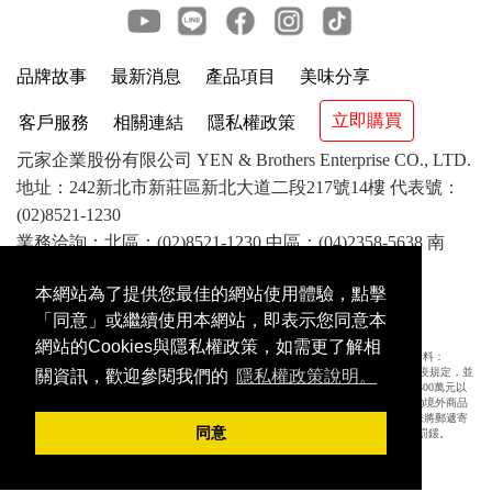
品牌故事
最新消息
產品項目
美味分享
立即購買
客戶服務
相關連結
隱私權政策
元家企業股份有限公司 YEN & Brothers Enterprise CO., LTD.
地址：242新北市新莊區新北大道二段217號14樓 代表號：
(02)8521-1230
業務洽詢：北區：(02)8521-1230 中區：(04)2358-5638 南
區：(07)841-1417 客服：(02)8521-8799
本網站為了提供您最佳的網站使用體驗，點擊
©2018 YEN & Brothers Enterprise CO.,LTD. All rights
「同意」或繼續使用本網站，即表示您同意本
reserved. 版權所有 翻版必究
網站的Cookies與隱私權政策，如需更了解相
農委會「網際網路內容涉及境外應施檢疫物販賣至國內或輸入時應採取措施」公告資料：
(一)為防治動物傳染病，境外動物或動物產品等應施檢疫物輸入我國，應符合動物檢疫規定，並
關資訊，歡迎參閱我們的
隱私權政策說明。
依規定申請檢疫。擅自輸入應施檢疫物者最高可處7年以下有期徒刑，得併科新臺幣300萬元以
下罰金。未依規定申請檢疫者，將課以新臺幣100萬元以下罰鍰，並得按次處罰。(二)境外商品
不得隨貨贈送應施檢疫物。(三)收件人違反動物傳染病防治條例第34條第3項規定，未將郵遞寄
同意
送輸入應施檢疫物送交輸出入動物檢疫機關銷燬者，處新臺幣3萬元以上15萬元以下罰鍰。