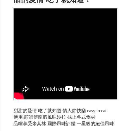
甜甜的愛情 吃了就知道 情人節快樂 easy to eat
使用 顏師傅龍蝦風味沙拉 抹上各式食材
品嚐享受米其林 國際風味評鑑 一星級的絕佳風味