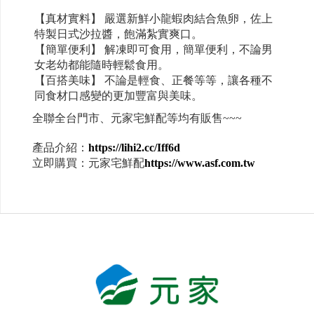
【真材實料】 嚴選新鮮小龍蝦肉結合魚卵，佐上
特製日式沙拉醬，飽滿紮實爽口。
【簡單便利】 解凍即可食用，簡單便利，不論男
女老幼都能隨時輕鬆食用。
【百搭美味】 不論是輕食、正餐等等，讓各種不
同食材口感變的更加豐富與美味。
全聯全台門市、元家宅鮮配等均有販售~~~
產品介紹：
https://lihi2.cc/Iff6d
立即購買：元家宅鮮配
https://www.asf.com.tw