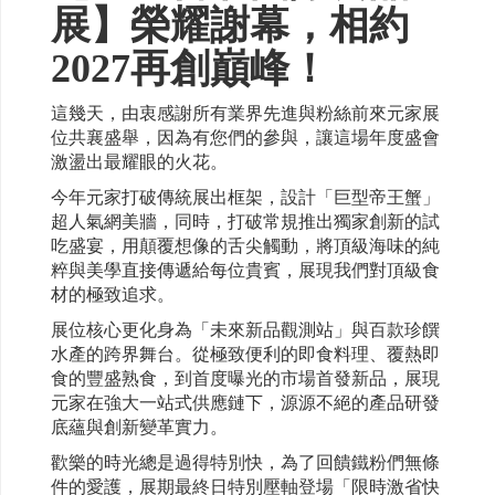
展】榮耀謝幕，相約
2027再創巔峰！
這幾天，由衷感謝所有業界先進與粉絲前來元家展
位共襄盛舉，因為有您們的參與，讓這場年度盛會
激盪出最耀眼的火花。
今年元家打破傳統展出框架，設計「巨型帝王蟹」
超人氣網美牆，同時，打破常規推出獨家創新的試
吃盛宴，用顛覆想像的舌尖觸動，將頂級海味的純
粹與美學直接傳遞給每位貴賓，展現我們對頂級食
材的極致追求。
展位核心更化身為「未來新品觀測站」與百款珍饌
水產的跨界舞台。從極致便利的即食料理、覆熱即
食的豐盛熟食，到首度曝光的市場首發新品，展現
元家在強大一站式供應鏈下，源源不絕的產品研發
底蘊與創新變革實力。
歡樂的時光總是過得特別快，為了回饋鐵粉們無條
件的愛護，展期最終日特別壓軸登場「限時激省快