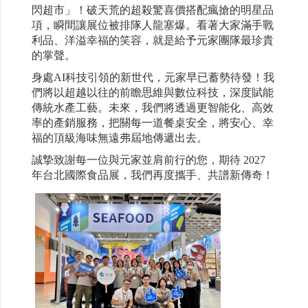
閃超市」！破天荒的超殺驚喜價搭配瘋搶的明星品
項，瞬間讓展位被排隊人龍塞爆。看著大家滿手戰
利品、洋溢幸福的笑容，就是給予元家團隊最珍貴
的掌聲。
身處AI科技引領的新世代，元家早已蓄勢待發！我
們將以超越以往的前瞻思維與數位科技，深度賦能
傳統水產工藝。未來，我們將透過更智能化、高效
率的產銷服務，把關每一道餐桌安全，將安心、幸
福的頂級海味無遠弗屆地傳遞出去。
誠摯致謝每一位與元家並肩前行的您，期待 2027
年台北國際食品展，我們再度攜手、共譜新傳奇！