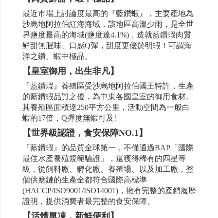
最近市場上討論度最高的『藍鑽蝦』，主要產地為
沙烏地阿拉伯紅海海域，該地區高溫少雨，是全世
界鹽度最高的海域(鹽度達4.1%)，造就藍鑽蝦肉質
鮮甜無腥味、口感Q彈，甜度更優於明蝦！可謂海
洋之鑽、蝦中極品。
【皇室御用，出生非凡】
『藍鑽蝦』養殖區受沙烏地阿拉伯國王特許，生產
的藍鑽蝦品質之優，為中東各國皇室的御用食材。
其養殖區面積達250平方公里，活動空間為一般白
蝦的17倍，Q彈度無蝦可及!
【世界級認證，食安保障NO.1】
『藍鑽蝦』的品質全球第一，不僅通過BAP「國際
最佳水產養殖規範驗證」，還獲得稀有的四星等
級，從飼料廠、孵化廠、養殖場、以及加工廠，整
個供應鏈的生產全都符合國際高標準
(HACCP/ISO9001/ISO14001)，擁有完整的產銷履歷
證明，提供消費者最完整的食安保障。
【活體單凍，新鮮便利】