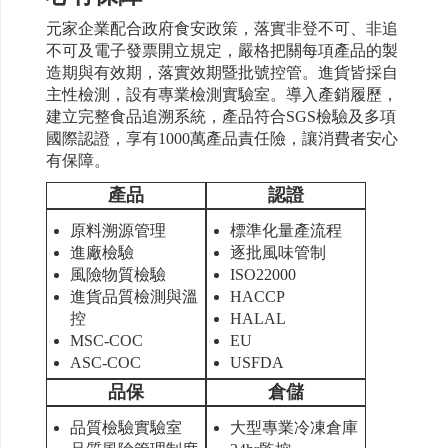
元家企業配合政府食安政策，落實非登不可、非追
不可及電子發票開立規定，嚴格把關每項產品的製
造期與有效期，落實效期暨批號控管。進貨皆採自
主性檢測，設有專業檢測實驗室。導入產銷履歷，
建立完整食品追溯系統，產品符合SGS檢驗及多項
國際認證，享有1000萬產品責任險，讓消費者安心
有保障。
產品
認證
原料溯源管理
標準化量產流程
進廠檢驗
逐批風味管制
風險物質檢驗
ISO22000
進貨品質檢測與溫
HACCP
控
HALAL
MSC-COC
EU
ASC-COC
USFDA
品保
倉儲
品質檢驗實驗室
大型專業冷凍倉庫