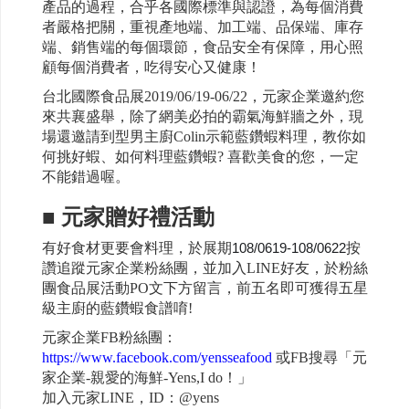
產品的過程，合乎各國際標準與認證，為每個消費
者嚴格把關，重視產地端、加工端、品保端、庫存
端、銷售端的每個環節，食品安全有保障，用心照
顧每個消費者，吃得安心又健康！
台北國際食品展2019/06/19-06/22，元家企業邀約您
來共襄盛舉，除了網美必拍的霸氣海鮮牆之外，現
場還邀請到型男主廚Colin示範藍鑽蝦料理，教你如
何挑好蝦、如何料理藍鑽蝦? 喜歡美食的您，一定
不能錯過喔。
■ 元家贈好禮活動
有好食材更要會料理，於展期
108/0619-108/0622
按
讚追蹤元家企業粉絲團，並加入LINE好友，於粉絲
團食品展活動PO文下方留言，前五名即可獲得五星
級主廚的藍鑽蝦食譜唷!
元家企業FB粉絲團：
https://www.facebook.com/yensseafood
或FB搜尋「元
家企業-親愛的海鮮-Yens,I do！」
加入元家LINE，ID：@yens