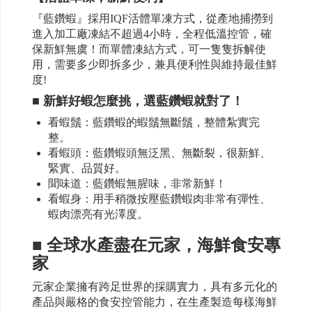
『藍鑽蝦』採用IQF活體單凍方式，從產地捕撈到
進入加工廠凍結不超過4小時，全程低溫控管，確
保新鮮無虞！而單體凍結方式，可一隻隻拆解使
用，需要多少即拆多少，兼具便利性與維持最佳鮮
度!
■ 新鮮好蝦怎麼挑，選藍鑽蝦就對了！
看蝦鬚：藍鑽蝦的蝦鬚無斷鬚，整體紮實完
整。
看蝦頭：藍鑽蝦頭無泛黑、無斷裂，很新鮮、
緊實、品質好。
聞味道：藍鑽蝦無腥味，非常新鮮！
看蝦身：用手稍微按壓藍鑽蝦肉非常有彈性、
蝦肉漂亮有光澤度。
■ 全球水產盡在元家，海鮮食安專
家
元家企業擁有跨足世界的採購實力，具有多元化的
產品與嚴格的食安控管能力，在生產製造每樣海鮮