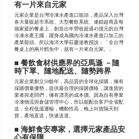
有一片來自元家
元家企業是台灣冷凍水產進口龍頭，產品深入台灣
各大量販超市系統、大型餐飲系統、連鎖超商及每
個家庭的餐桌上，創造出年營收超過45億元的台灣
冷凍水產王國，躍身成為國內冷凍水產進口加工的
產業龍頭。所以海洋大學莊慶達教授說：「全台灣
餐桌上的兩片鱈魚中，就有一片來自元家。」
■ 餐飲食材供應界的亞馬遜 －隨
時下單、隨地配送、隨勢跨界
元家企業創立50餘年，高品質的全球化採購，擁有
採購價量優勢，提供最合理的採購價格，讓進貨的
業者與老闆們，擁有漂亮的成本價。因為自有專業
冷凍物流與倉儲管理中心，所以能配合客戶全省配
送，全程低溫運輸，機動性高，晚上叫貨隔天到
貨，產地直送，快速送達。
■ 海鮮食安專家，選擇元家產品安
心有保障