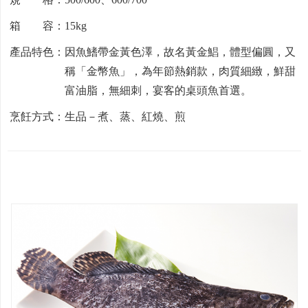
箱 容：15kg
產品特色：因魚鰭帶金黃色澤，故名黃金鯧，體型偏圓，又
稱「金幣魚」，為年節熱銷款，肉質細緻，鮮甜
富油脂，無細刺，宴客的桌頭魚首選。
烹飪方式：生品－煮、蒸、紅燒、煎