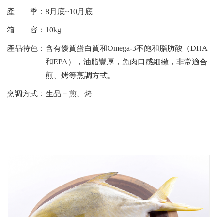
產 季：8月底~10月底
箱 容：10kg
產品特色：含有優質蛋白質和Omega-3不飽和脂肪酸（DHA
和EPA），油脂豐厚，魚肉口感細緻，非常適合
煎、烤等烹調方式。
烹調方式：生品－煎、烤