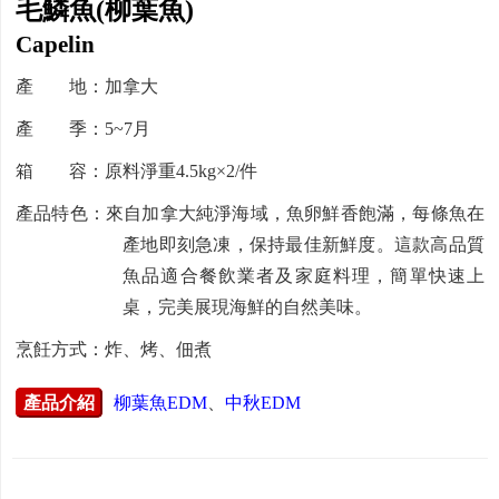
毛鱗魚(柳葉魚)
Capelin
產 地：加拿大
產 季：5~7月
箱 容：原料淨重4.5kg×2/件
產品特色：來自加拿大純淨海域，魚卵鮮香飽滿，每條魚在
產地即刻急凍，保持最佳新鮮度。這款高品質
魚品適合餐飲業者及家庭料理，簡單快速上
桌，完美展現海鮮的自然美味。
烹飪方式：炸、烤、佃煮
產品介紹
柳葉魚EDM
、
中秋EDM