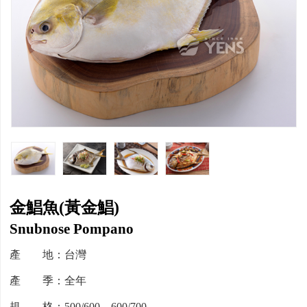
金鯧魚(黃金鯧)
Snubnose Pompano
產 地：台灣
產 季：全年
規 格：500/600、600/700