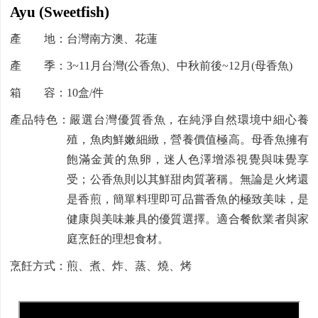
Ayu (Sweetfish)
產 地：台灣南方澳、花蓮
產 季：3~11月台灣(公香魚)、中秋前後~12月(母香魚)
箱 容：10盒/件
產品特色：嚴選台灣優質香魚，在純淨自然環境中細心養
殖，魚肉鮮嫩細緻，營養價值極高。母香魚擁有
飽滿金黃的魚卵，迷人色澤增添視覺與味覺享
受；公香魚則以其鮮甜肉質著稱。無論是火烤還
是香煎，簡單料理即可品嘗香魚的極致美味，是
健康與美味兼具的優質選擇。適合餐飲業者與家
庭烹飪的理想食材。
烹飪方式：煎、煮、炸、蒸、燒、烤