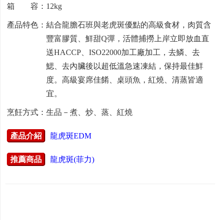
箱 容：12kg
產品特色：結合龍膽石班與老虎斑優點的高級食材，肉質含
豐富膠質、鮮甜Q彈，活體捕撈上岸立即放血直
送HACCP、ISO22000加工廠加工，去鱗、去
鰓、去內臟後以超低溫急速凍結，保持最佳鮮
度。高級宴席佳餚、桌頭魚，紅燒、清蒸皆適
宜。
烹飪方式：生品－煮、炒、蒸、紅燒
產品介紹
龍虎斑EDM
推薦商品
龍虎斑(菲力)