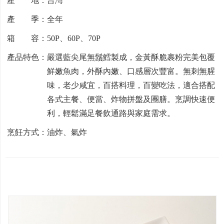
產 地：台灣
產 季：全年
箱 容：50P、60P、70P
產品特色：嚴選藍尖尾無鬚鱈製成，金黃酥脆裹粉完美包覆
鮮嫩魚肉，外酥內嫩、口感層次豐富。無刺無腥
味，老少咸宜，百搭料理，百變吃法，適合搭配
各式主餐、便當、炸物拼盤及團膳。烹調快速便
利，輕鬆滿足餐飲通路與家庭需求。
烹飪方式：油炸、氣炸