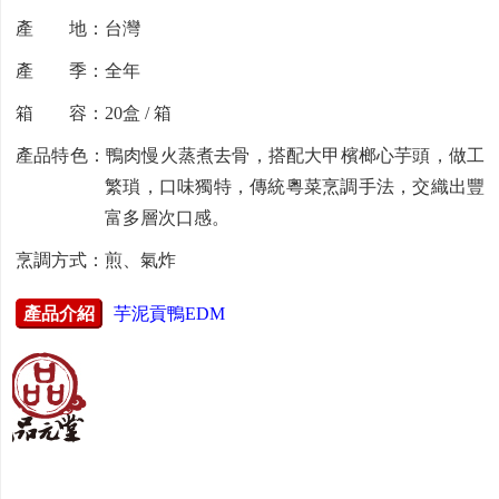
產 地：台灣
產 季：全年
箱 容：20盒 / 箱
產品特色：鴨肉慢火蒸煮去骨，搭配大甲檳榔心芋頭，做工
繁瑣，口味獨特，傳統粵菜烹調手法，交織出豐
富多層次口感。
烹調方式：煎、氣炸
產品介紹
芋泥貢鴨EDM