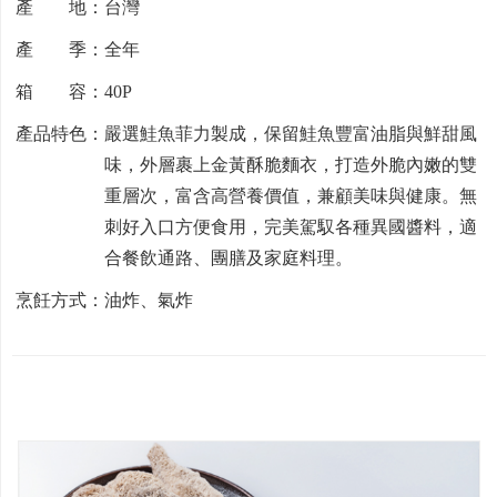
產 地：台灣
產 季：全年
箱 容：40P
產品特色：嚴選鮭魚菲力製成，保留鮭魚豐富油脂與鮮甜風
味，外層裹上金黃酥脆麵衣，打造外脆內嫩的雙
重層次，富含高營養價值，兼顧美味與健康。無
刺好入口方便食用，完美駕馭各種異國醬料，適
合餐飲通路、團膳及家庭料理。
烹飪方式：油炸、氣炸