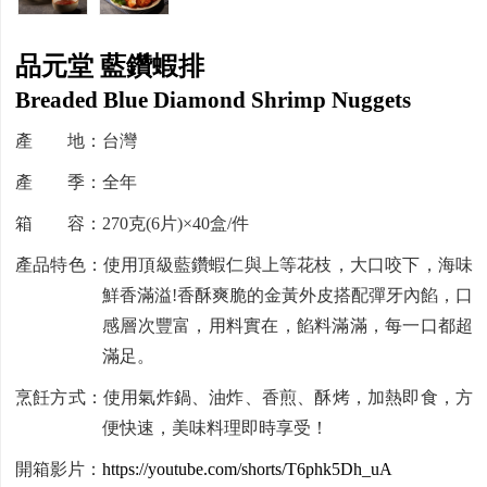
品元堂 藍鑽蝦排
Breaded Blue Diamond Shrimp Nuggets
產 地：台灣
產 季：全年
箱 容：270克(6片)×40盒/件
產品特色：使用頂級藍鑽蝦仁與上等花枝，大口咬下，海味
鮮香滿溢!香酥爽脆的金黃外皮搭配彈牙內餡，口
感層次豐富，用料實在，餡料滿滿，每一口都超
滿足。
烹飪方式：使用氣炸鍋、油炸、香煎、酥烤，加熱即食，方
便快速，美味料理即時享受！
開箱影片：
https://youtube.com/shorts/T6phk5Dh_uA