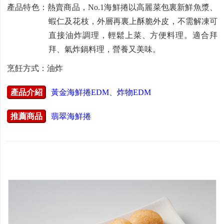
產品特色：熱賣商品，No.1海鮮捲以高麗菜包裏新鮮魚漿、
蝦仁及花枝，外層再裏上酥脆外皮，不需解凍可
直接油炸調理，輕鬆上菜、方便料理。適合拜
拜、氣炸鍋料理，營養又美味。
烹飪方式：油炸
產品介紹
黃金海鮮捲EDM
、
炸物EDM
推薦商品
翡翠海鮮捲