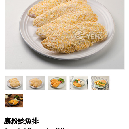
裹粉鯰魚排