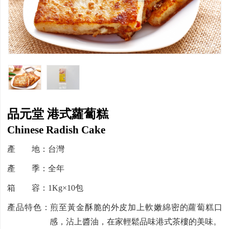
品元堂 港式蘿蔔糕
Chinese Radish Cake
產 地：台灣
產 季：全年
箱 容：1Kg×10包
產品特色：煎至黃金酥脆的外皮加上軟嫩綿密的蘿蔔糕口
感，沾上醬油，在家輕鬆品味港式茶樓的美味。