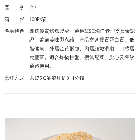
產 季：全年
箱 容：100P/箱
產品特色：嚴選優質鱈魚製成，通過MSC海洋管理委員會認
證，兼顧美味與永續。產品富含優質蛋白質、低
脂健康，外層金黃酥脆、內層細嫩滑順，口感層
次豐富。適合炸物拼盤、便當配菜、點心及餐飲
通路使用。
烹飪方式：以175℃油溫炸約3~4分鐘。