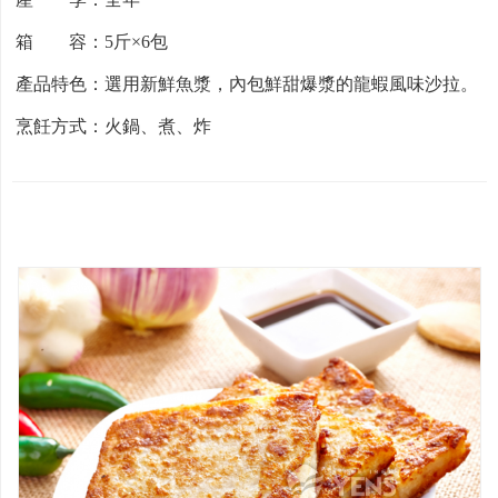
箱 容：5斤×6包
產品特色：選用新鮮魚漿，內包鮮甜爆漿的龍蝦風味沙拉。
烹飪方式：火鍋、煮、炸