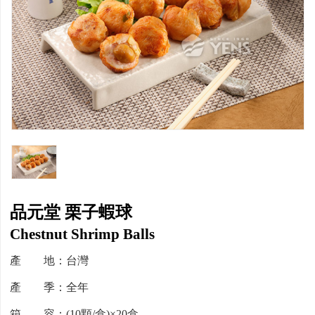
品元堂 栗子蝦球
Chestnut Shrimp Balls
產 地：台灣
產 季：全年
箱 容：(10顆/盒)×20盒