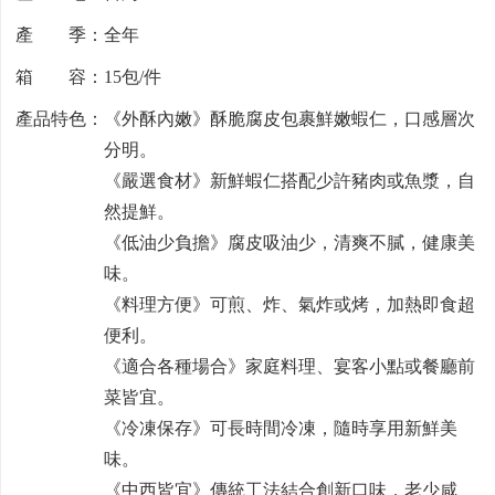
產 季：全年
箱 容：15包/件
產品特色：《外酥內嫩》酥脆腐皮包裹鮮嫩蝦仁，口感層次
分明。
《嚴選食材》新鮮蝦仁搭配少許豬肉或魚漿，自
然提鮮。
《低油少負擔》腐皮吸油少，清爽不膩，健康美
味。
《料理方便》可煎、炸、氣炸或烤，加熱即食超
便利。
《適合各種場合》家庭料理、宴客小點或餐廳前
菜皆宜。
《冷凍保存》可長時間冷凍，隨時享用新鮮美
味。
《中西皆宜》傳統工法結合創新口味，老少咸