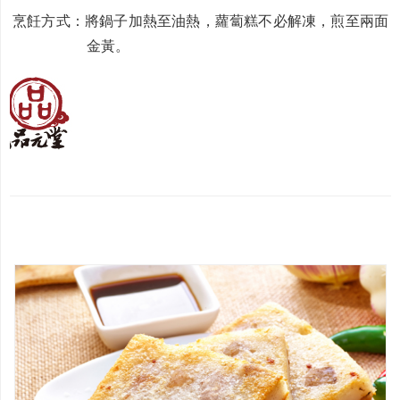
烹飪方式：將鍋子加熱至油熱，蘿蔔糕不必解凍，煎至兩面
金黃。