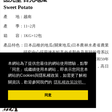
Sweet Potato
產 地：越南
產 季：11~2月
箱 容：1KG×12包
產品特色：日本品種的地瓜(關東地瓜)日本農林水產省農業
研究中心採用擁有鮮美外皮顏色及形狀的母系以
及具有甜美肉質的父系所培育而成，在昭和59年
本網站為了提供您最佳的網站使用體驗，點擊
登錄為正式命名。越南中南部三高裁種，高日
「同意」或繼續使用本網站，即表示您同意本
照、高溫差、高原區，自然微甜。
網站的Cookies與隱私權政策，如需更了解相
關資訊，歡迎參閱我們的
隱私權政策說明。
烹飪方式：解凍即可食用
同意