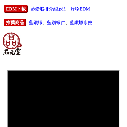
EDM下載
藍鑽蝦排介紹.pdf
、
炸物EDM
推薦商品
藍鑽蝦
、
藍鑽蝦仁
、
藍鑽蝦水餃