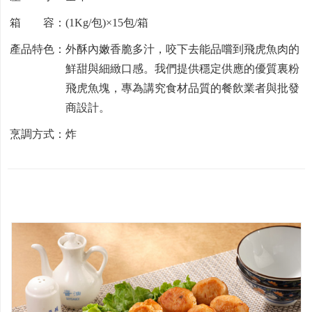
箱 容：(1Kg/包)×15包/箱
產品特色：外酥內嫩香脆多汁，咬下去能品嚐到飛虎魚肉的
鮮甜與細緻口感。我們提供穩定供應的優質裏粉
飛虎魚塊，專為講究食材品質的餐飲業者與批發
商設計。
烹調方式：炸