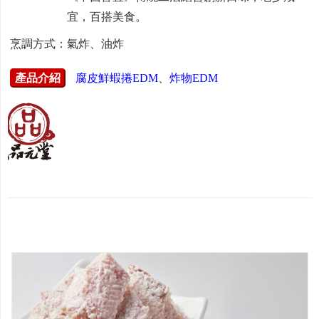
宜，百搭美食。
烹調方式：氣炸、油炸
產品介紹
腐皮鮮蝦捲EDM
、
炸物EDM