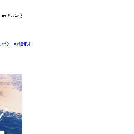
lmcaecJUGaQ
水餃
、
藍鑽蝦排