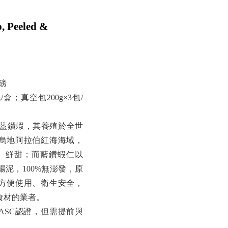
, Peeled &
/磅
盒；真空包200g×3包/
藍鑽蝦，其養殖於全世
烏地阿拉伯紅海海域，
、鮮甜；而藍鑽蝦仁以
泥，100%無澎發，原
方便使用、衛生安全，
食材的業者。
ASC認證，但需提前與