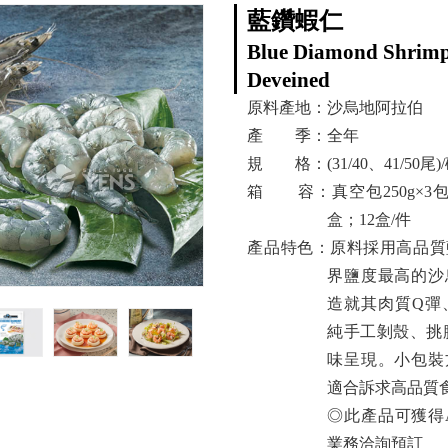
藍鑽蝦仁
Blue Diamond Shrimp
Deveined
原料產地：沙烏地阿拉伯
產 季：全年
規 格：(31/40、41/50尾)
箱 容：真空包250g×3包/
盒；12盒/件
產品特色：原料採用高品質
界鹽度最高的沙
造就其肉質Q彈
純手工剝殼、挑腸
味呈現。小包裝
適合訴求高品質
◎此產品可獲得
業務洽詢預訂