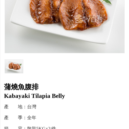
蒲燒魚腹排
Kabayaki Tilapia Belly
產 地：台灣
產 季：全年
箱 容：散裝5KG×2/件