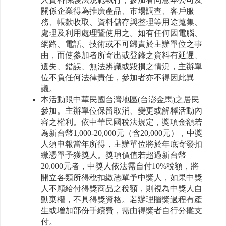
關係企業得為推廣產品、市場調查、客戶服
務、帳款收取、資料儲存與整理等用途蒐集、
處理及利用處理暨使用之。如有任何因電腦、
網路、電話、技術或不可歸責於主辦單位之事
由，而使參加者所寄出或登錄之資料有延遲、
遺失、錯誤、無法辨識或毀損之情況，主辦單
位不負任何法律責任，參加者亦不得因此異
議。
本活動限中華民國台灣地區(台澎金馬)之居民
參加。主辦單位保留取消、變更或解釋活動內
容之權利。依中華民國稅法規定，獎項金額若
為新台幣1,000-20,000元（含20,000元），中獎
人須申報當年所得，主辦單位將於年底寄發扣
繳憑單予獲獎人。獎項價值若超過新台幣
20,000元者，中獎人依法需自付10%稅額，將
開立各類所得稅扣繳憑單予中獎人，如果中獎
人不願給付得獎商品之稅額，則視為中獎人自
動棄權，不具得獎資格。若辦理贈獎過程有產
生或增加部份手續費，需由得獎者自行分攤支
付。