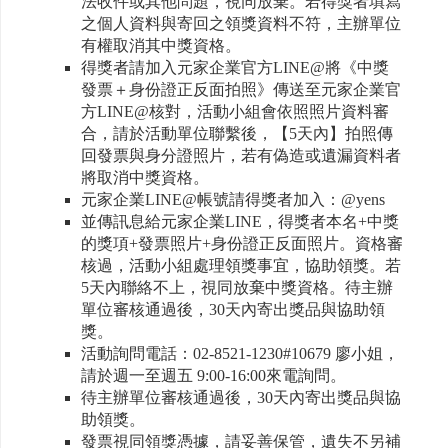
法收件或其他問題，視同放棄。若得獎者填寫
之個人資料與寄回之領獎資料不符，主辦單位
有權取消其中獎資格。
得獎者請加入元家企業官方LINE@將《中獎
發票＋身份證正反面拍照》傳送至元家企業官
方LINE@核對，活動小組會依照照片資料審
合，請於活動單位聯繫後，【5天內】拍照傳
回發票與身分證照片，若有偽造或遺漏資料者
將取消中獎資格。
元家企業LINE@帳號請得獎者加入：@yens
並傳訊息給元家企業LINE，得獎者本名+中獎
的獎項+發票照片+身份證正反面照片。資格審
核過，活動小組處理領獎事宜，協助領獎。若
5天內聯絡不上，視同放棄中獎資格。待主辦
單位審核通過後，30天內寄出獎品與協助領
獎。
活動詢問電話：02-8521-1230#10679 廖小姐，
請於週一至週五 9:00-16:00來電詢問。
待主辦單位審核通過後，30天內寄出獎品與協
助領獎。
發票視同領獎憑據，請妥善保管，遺失不另補