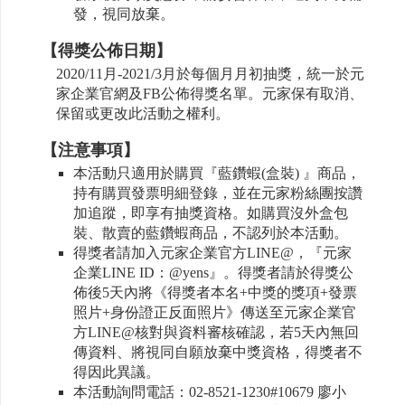
發，視同放棄。
【得獎公佈日期】
2020/11月-2021/3月於每個月月初抽獎，統一於元
家企業官網及FB公佈得獎名單。元家保有取消、
保留或更改此活動之權利。
【注意事項】
本活動只適用於購買『藍鑽蝦(盒裝) 』商品，
持有購買發票明細登錄，並在元家粉絲團按讚
加追蹤，即享有抽獎資格。如購買沒外盒包
裝、散賣的藍鑽蝦商品，不認列於本活動。
得獎者請加入元家企業官方LINE@，『元家
企業LINE ID：@yens』。得獎者請於得獎公
佈後5天內將《得獎者本名+中獎的獎項+發票
照片+身份證正反面照片》傳送至元家企業官
方LINE@核對與資料審核確認，若5天內無回
傳資料、將視同自願放棄中獎資格，得獎者不
得因此異議。
本活動詢問電話：02-8521-1230#10679 廖小