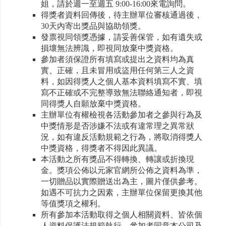
姐，請於週一至週五 9:00-16:00來電詢問。
得獎者資料回傳後，待主辦單位審核通過後，
30天內寄出獎品與協助領獎。
發票視同領獎憑據，請妥善保管，如有遺失或
損壞無法辨識，即視同放棄中獎資格。
參加者須保證所有填寫或提出之資料均為真
實、正確，且未冒用或盜用任何第三人之資
料，如因得獎人之個人基本資料填寫不實、填
寫不正確或不完整導致無法聯絡通知者，即視
同得獎人自願放棄中獎資格。
主辦單位有權檢視各活動參加者之參與行為及
中獎情形是否涉嫌不法或有違常理之異常狀
況，如有違反活動規範之行為，將取消得獎人
中獎資格，得獎者不得因此異議。
本活動之所有獎品不得轉換、轉讓或折換現
金。獎項公佈以元家官網所公佈之資料為準，
一切贈品以實際贈送出為主，圖片僅供參考。
如遇不可抗力之因素，主辦單位保留更換其他
等值獎項之權利。
所有參加本活動取得之個人相關資料、皆依個
人資料保護法規範執行，參加者同意本公司及