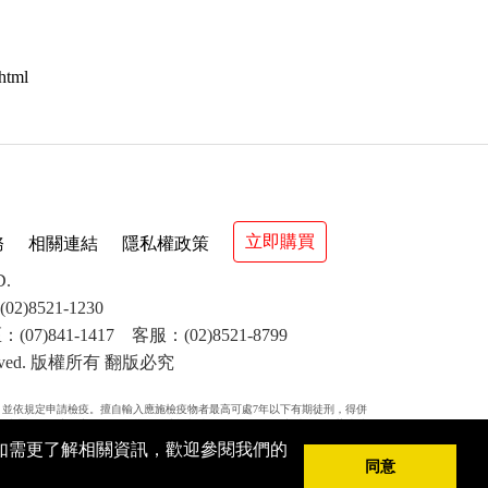
html
立即購買
務
相關連結
隱私權政策
D.
8521-1230
(07)841-1417 客服：(02)8521-8799
s reserved. 版權所有 翻版必究
，並依規定申請檢疫。擅自輸入應施檢疫物者最高可處7年以下有期徒刑，得併
次處罰。(二)境外商品不得隨貨贈送應施檢疫物。(三)收件人違反動物傳染病防
新臺幣3萬元以上15萬元以下罰鍰。
，如需更了解相關資訊，歡迎參閱我們的
同意