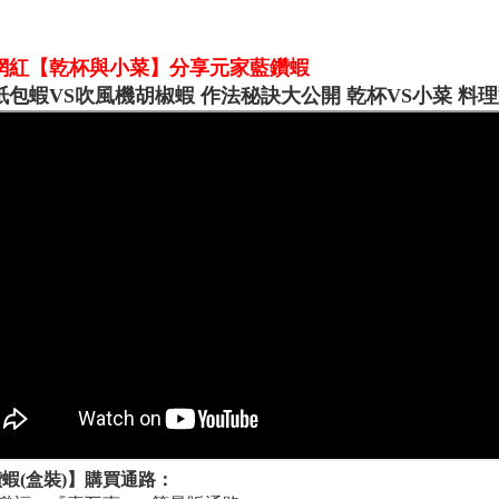
網紅【乾杯與小菜】分享元家藍鑽蝦
紙包蝦VS吹風機胡椒蝦 作法秘訣大公開 乾杯VS小菜 料理
蝦(盒裝)】購買通路：