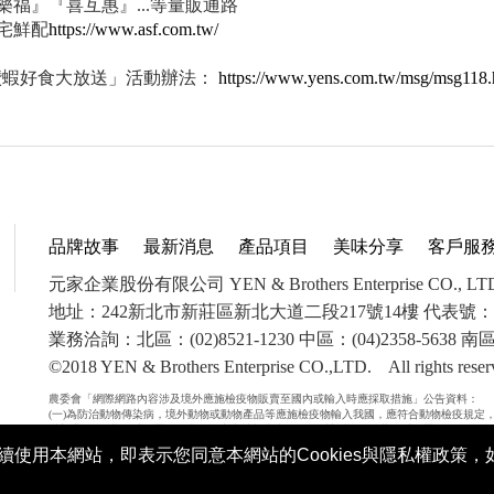
樂福』『喜互惠』...等量販通路
宅鮮配
https://www.asf.com.tw/
鑽蝦好食大放送」活動辦法：
https://www.yens.com.tw/msg/msg118.
品牌故事
最新消息
產品項目
美味分享
客戶服
元家企業股份有限公司 YEN & Brothers Enterprise CO., LT
地址：242新北市新莊區新北大道二段217號14樓 代表號：(02)
業務洽詢：北區：(02)8521-1230 中區：(04)2358-5638 南區：
©2018 YEN & Brothers Enterprise CO.,LTD. All right
農委會「網際網路內容涉及境外應施檢疫物販賣至國內或輸入時應採取措施」公告資料：
(一)為防治動物傳染病，境外動物或動物產品等應施檢疫物輸入我國，應符合動物檢疫規定
科新臺幣300萬元以下罰金。未依規定申請檢疫者，將課以新臺幣100萬元以下罰鍰，並得按
治條例第34條第3項規定，未將郵遞寄送輸入應施檢疫物送交輸出入動物檢疫機關銷燬者，處
使用本網站，即表示您同意本網站的Cookies與隱私權政策