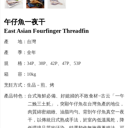
午仔魚一夜干
East Asian Fourfinger Threadfin
產 地：台灣
產 季：全年
規 格：34P、38P、42P、47P、53P
箱 容：10kg
烹飪方式：生品－煎、烤
產品特色：台式海鮮必備、好媳婦的不敗食材~古云「一午
二鮸三土魠」，突顯午仔魚在台灣魚產的地位，
肉質綿密細緻、油脂均勻。背剖午仔魚真空一夜
干，以傳統日式熟成手法，於室內低溫風乾，降
低環境品質的汙染。特選契作無施藥養殖法，可