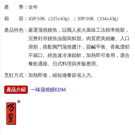
產 季：全年
箱 容：45P/10K（225±43g）；30P/10K（334±43g）
產品特色：嚴選蒲燒鰻魚，以職人炭火風味工法精準燒製，
完整封存鰻魚油脂與鮮甜。肉質肥美細嫩、入口
滑順，搭配獨門蒲燒醬汁，甜鹹平衡、香氣濃郁
不膩口。經急速冷凍鎖鮮，加熱即可食用，適合
餐飲通路、日式料理與丼飯應用。
烹飪方式：加熱即食，縮短備餐節省人力。
產品介紹
一味蒲燒鰻EDM