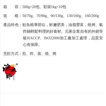
箱 容：500g×20包、彩袋1kg×10包
規 格：50/70g、70/90g、90/130g、130/160g、160/200g
產品特色：鮭魚精華部位，鮮嫩肥美，油脂豐富，燒烤、氣
炸鍋輕鬆料理的好食材。元家企業自有的外銷等
級HACCP、ISO22000加工廠加工處理，品質安
心有保障。
烹飪方式：煎、炸、蒸、燒、烤