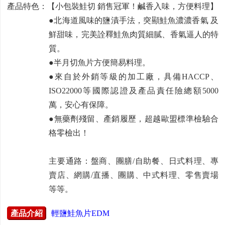
產品特色：【小包裝鮭切 銷售冠軍！鹹香入味，方便料理】
●北海道風味的鹽漬手法，突顯鮭魚濃濃香氣 及
鮮甜味，完美詮釋鮭魚肉質細膩、香氣逼人的特
質。
●半月切魚片方便簡易料理。
●來自於外銷等級的加工廠，具備HACCP、
ISO22000等國際認證及產品責任險總額5000
萬，安心有保障。
●無藥劑殘留、產銷履歷，超越歐盟標準檢驗合
格零檢出！
主要通路：盤商、團膳/自助餐、日式料理、專
賣店、網購/直播、團購、中式料理、零售賣場
等等。
產品介紹
輕鹽鮭魚片EDM