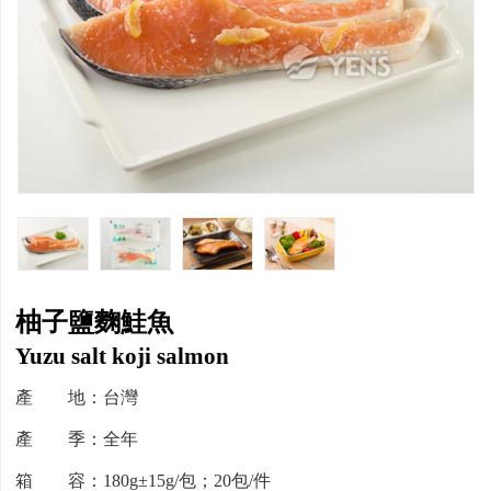
柚子鹽麴鮭魚
Yuzu salt koji salmon
產 地：台灣
產 季：全年
箱 容：180g±15g/包；20包/件