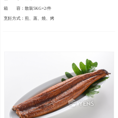
箱 容：散裝5KG×2/件
烹飪方式：煎、蒸、燒、烤