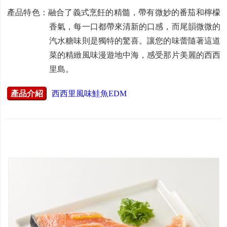
產品特色：融合了義式烹飪的精髓，帶有微妙的番茄和檸檬
香氣，每一口都帶來清新的口感，而尾韻微微的
汽水糖味則是獨特的驚喜。讓您的味蕾隨著這道
菜的精緻風味漫遊地中海，感受那片美麗的西西
里島。
產品介紹
西西里風味鮭魚EDM