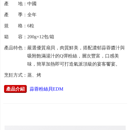
產 地：中國
產 季：全年
規 格：6粒
箱 容：200g×12包/箱
產品特色：嚴選優質扇貝，肉質鮮美，搭配濃郁蒜蓉醬汁與
吸附飽滿湯汁的Q彈粉絲，層次豐富，口感美
味，簡單加熱即可打造氣派頂級的宴客饗宴。
烹飪方式：蒸、烤
產品介紹
蒜蓉粉絲貝EDM