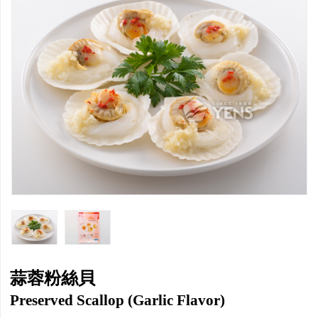
蒜蓉粉絲貝
Preserved Scallop (Garlic Flavor)