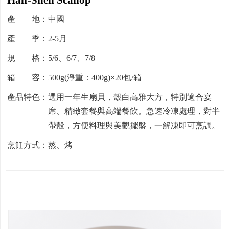
產 地：中國
產 季：2-5月
規 格：5/6、6/7、7/8
箱 容：500g(淨重：400g)×20包/箱
產品特色：選用一年生扇貝，殼白高雅大方，特別適合宴
席、精緻套餐與高端餐飲。急速冷凍處理，對半
帶殼，方便料理與美觀擺盤，一解凍即可烹調。
烹飪方式：蒸、烤