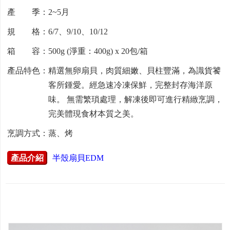
產 季：2~5月
規 格：6/7、9/10、10/12
箱 容：500g (淨重：400g) x 20包/箱
產品特色：精選無卵扇貝，肉質細嫩、貝柱豐滿，為識貨饕
客所鍾愛。經急速冷凍保鮮，完整封存海洋原
味。 無需繁瑣處理，解凍後即可進行精緻烹調，
完美體現食材本質之美。
烹調方式：蒸、烤
產品介紹
半殼扇貝EDM