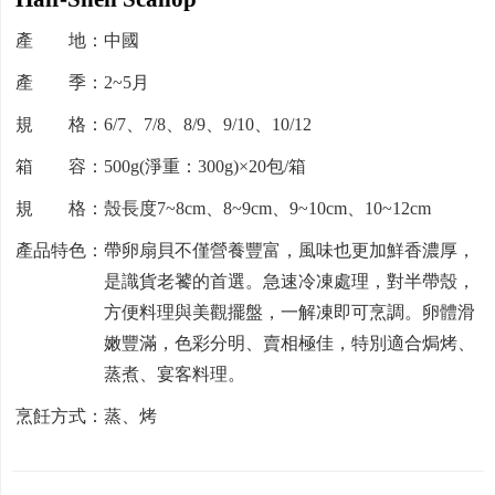
產 地：中國
產 季：2~5月
規 格：6/7、7/8、8/9、9/10、10/12
箱 容：500g(淨重：300g)×20包/箱
規 格：殼長度7~8cm、8~9cm、9~10cm、10~12cm
產品特色：帶卵扇貝不僅營養豐富，風味也更加鮮香濃厚，
是識貨老饕的首選。急速冷凍處理，對半帶殼，
方便料理與美觀擺盤，一解凍即可烹調。卵體滑
嫩豐滿，色彩分明、賣相極佳，特別適合焗烤、
蒸煮、宴客料理。
烹飪方式：蒸、烤