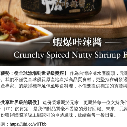
家優勢：從全球漁場到世界級獎座】
作為台灣冷凍水產龍頭，元
勢。我們不僅從全球優質原產地直採高品質食材，更堅持在研發
水產專家」的嚴謹標準延伸至即食料理，不僅要提供穩定的貨源
。
您共享世界級的驕傲】
這份榮耀屬於元家，更屬於每一位支持我們的夥伴與消費
titute（iTi）的肯定，是我們對品質毫不妥協的最好回報。未
這份獲得國際頂級主廚認可的卓越風味，延續至每一餐日常。
採購：
https://lihi.cc/w0Tbb