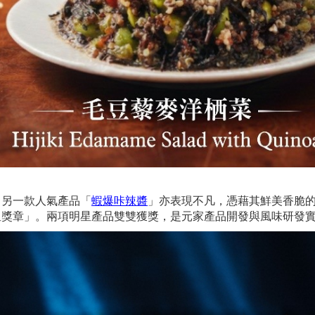
，另一款人氣產品「
蝦爆咔辣醬
」亦表現不凡，憑藉其鮮美香脆的豐富層次，同步
星獎章」。兩項明星產品雙雙獲獎，是元家產品開發與風味研發