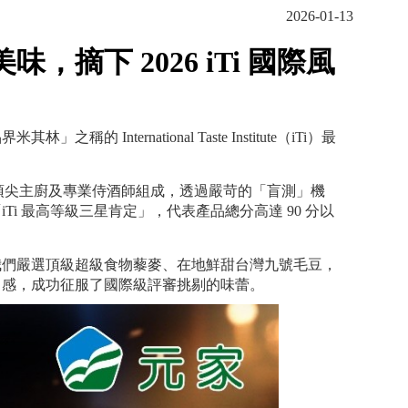
2026-01-13
摘下 2026 iTi 國際風
ternational Taste Institute（iTi）最
評審團由來自全球的頂尖主廚及專業侍酒師組成，透過嚴苛的「盲測」機
i 最高等級三星肯定」，代表產品總分高達 90 分以
我們嚴選頂級超級食物藜麥、在地鮮甜台灣九號毛豆，
口感，成功征服了國際級評審挑剔的味蕾。