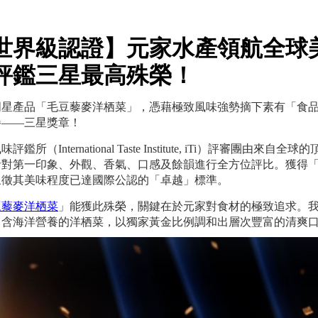
世界級認證】元家水產領航全球美味，
評鑑三星最高殊榮！
星產品「毛豆藜麥洋栖菜」，憑藉極致風味強勢摘下素有「食品界米其林」之稱的 In
譽——三星獎章！
評鑑所（International Taste Institute, iTi）
對第一印象、外觀、香氣、口感及餘韻進行全方位評比。獲得「iT
象徵其美味程度已達國際公認的「卓越」標準。
豆藜麥洋栖菜
」能獲此殊榮，關鍵在於元家對食材的極致追求。
富含海洋營養的洋栖菜，以獨家黃金比例調和出層次豐富的清爽