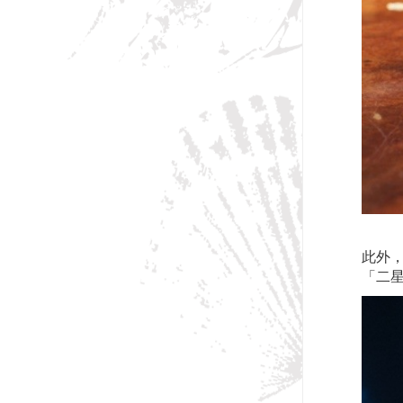
此外
「二