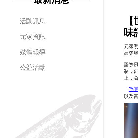
【
活動訊息
味
元家資訊
元家明
媒體報導
高榮
國際風味
公益活動
制，針
上，
「
毛
以及