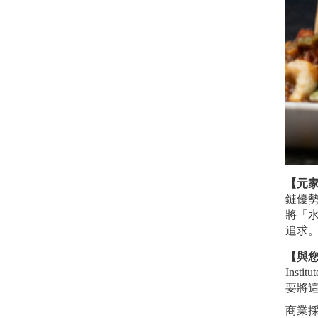
【元
鏈優
將「
追求
【與
Ins
要將
商業